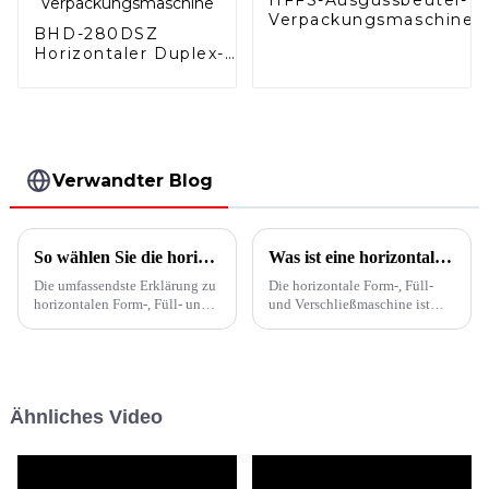
Verpackungsmaschine
BHD-280DSZ
Horizontaler Duplex-
Doypack mit
Reißverschluss-
Verpackungsmaschine
Verwandter Blog
So wählen Sie die horizontale Beutelform-Füll-Versiegelungsmaschine aus
Was ist eine horizontale Form-, Füll- und Verschließmaschine?
Die umfassendste Erklärung zu
Die horizontale Form-, Füll-
horizontalen Form-, Füll- und
und Verschließmaschine ist
Verschließmaschinen zeigt
eine vollautomatische
Ihnen, wie Sie die richtige
Verpackungsanlage, die die
Ausrüstung auswählen!
Rollenfolie schrittweise über
ein Spannungskontrollsystem
formt und verschiedene Beutel
Ähnliches Video
zum Verpacken von Produkten
formen kann.