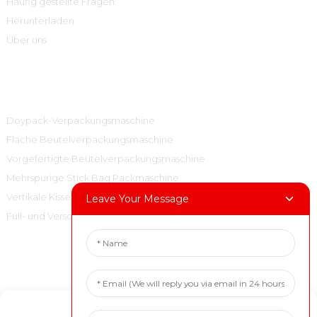
Häufig gestellte Fragen
Herunterladen
Über uns
Produktkategorien
Doypack-Verpackungsmaschine
Flache Beutelverpackungsmaschine
Vorgefertigte Beutelverpackungsmaschine
Mehrspurige Stick Bag Packmaschine
Vertikale Kissenbeutel-Verpackungsmaschine
Leave Your Message
Füll- und Verschließmaschine
Kontaktieren Sie Uns
Tel:+86 15001972710
Manage Cookie Consent
E-Mail: marketing@boevan.cn