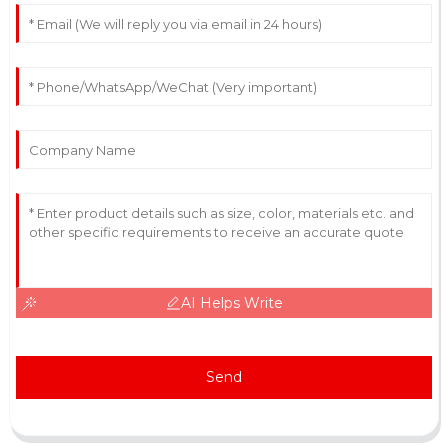
AI Helps Write
Send