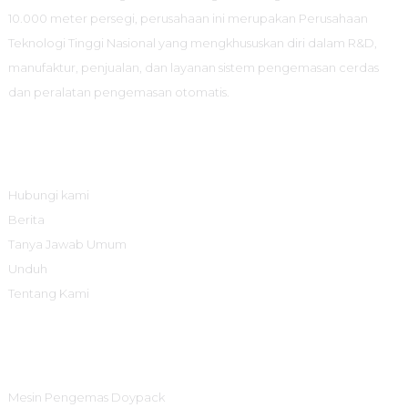
10.000 meter persegi, perusahaan ini merupakan Perusahaan
Teknologi Tinggi Nasional yang mengkhususkan diri dalam R&D,
manufaktur, penjualan, dan layanan sistem pengemasan cerdas
dan peralatan pengemasan otomatis.
Informasi
Hubungi kami
Berita
Tanya Jawab Umum
Unduh
Tentang Kami
Kategori Produk
Mesin Pengemas Doypack