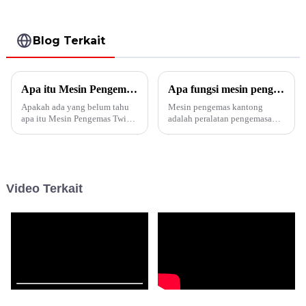
Blog Terkait
Apa itu Mesin Pengemas Tas Kembar?
Apa fungsi mesin pengemas kantong?
Apakah ada yang belum tahu
Mesin pengemas kantong
apa itu Mesin Pengemas Twin-
adalah peralatan pengemasan
bags? Artikel ini akan
yang sepenuhnya otomatis atau
memberikan jawabannya.
semi-otomatis yang digunakan
untuk mengemas berbagai
produk ke dalam kantong yang
telah disiapkan dan
Video Terkait
menyegelnya. Mesin-mesin ini
mengisi berbagai produk ke
dalam kemasan...