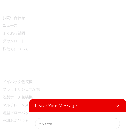
情報
お問い合わせ
ニュース
よくある質問
ダウンロード
私たちについて
製品カテゴリー
ドイパック包装機
フラットサシェ包装機
既製ポーチ包装機
マルチレーンスティックバッグパッキングマシン
Leave Your Message
縦型ピローバッグ包装機
充填およびキャッピングマシン