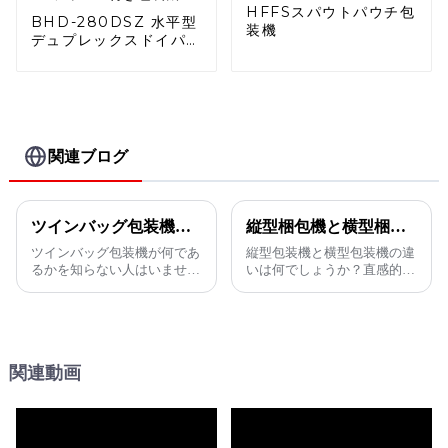
HFFSスパウトパウチ包
BHD-280DSZ 水平型
装機
デュプレックスドイパッ
ク ジッパー付き包装機
関連ブログ
ツインバッグ包装機とは何ですか?
縦型梱包機と横型梱包機の違いは何ですか？
ツインバッグ包装機が何であ
縦型包装機と横型包装機の違
るかを知らない人はいません
いは何でしょうか？直感的な
か? この記事でその答えがわ
外見の違い以外に、他にどん
かります。
な重要な機能があるのでしょ
うか？この記事で説明しま
す。
関連動画