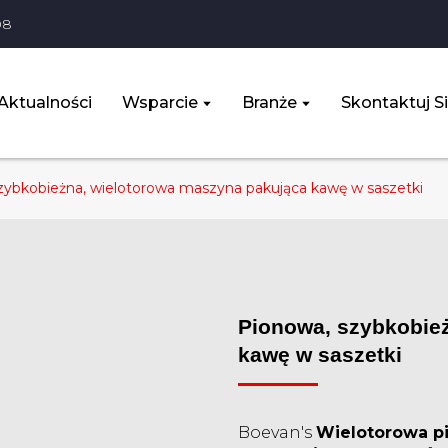
08
Aktualności
Wsparcie
Branże
Skontaktuj S
zybkobieżna, wielotorowa maszyna pakująca kawę w saszetki
Pionowa, szybkobie
kawę w saszetki
Boevan's
Wielotorowa p