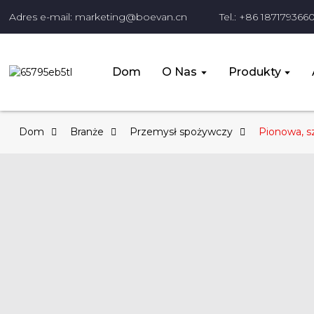
Adres e-mail: marketing@boevan.cn
Tel.: +86 187179366
Dom
O Nas
Produkty
Dom
Branże
Przemysł spożywczy
Pionowa, s