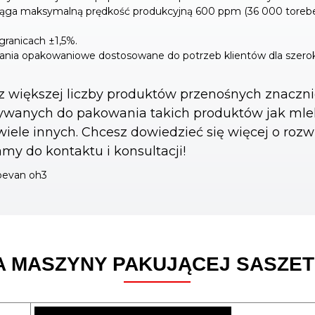
iąga maksymalną prędkość produkcyjną 600 ppm (36 000 torebek
granicach ±1,5%.
zania opakowaniowe dostosowane do potrzeb klientów dla szer
oraz większej liczby produktów przenośnych znacz
ywanych do pakowania takich produktów jak mleko
i wiele innych. Chcesz dowiedzieć się więcej o 
y do kontaktu i konsultacji!
A MASZYNY PAKUJĄCEJ SASZE