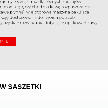
ujemy rozwiązania dla różnych rodzajów
ie od tego, czy chodzi o kawę rozpuszczalną,
Loading...
Loading...
 (kawę płynną), wielotorowa maszyna pakująca
kcję dostosowaną do Twoich potrzeb.
by uzyskać rozwiązania dotyczące opakowań kawy.
AMI
W SASZETKI