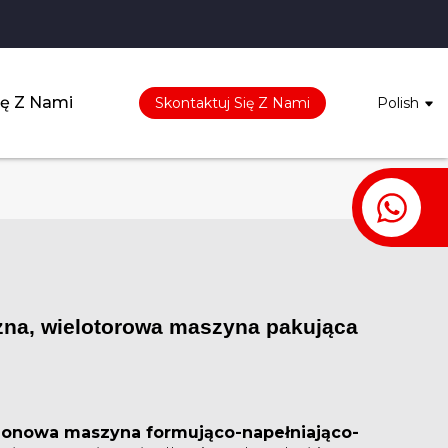
ię Z Nami
Skontaktuj Się Z Nami
Polish
+8
żna, wielotorowa maszyna pakująca
ionowa maszyna formująco-napełniająco-