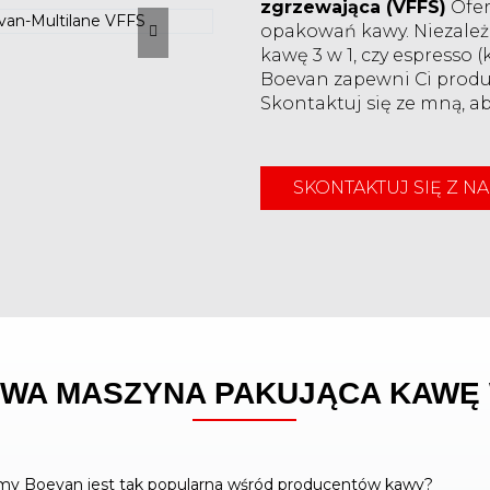
zgrzewająca (VFFS)
Ofer
opakowań kawy. Niezależn
kawę 3 w 1, czy espresso
Boevan zapewni Ci produ
Skontaktuj się ze mną, a
SKONTAKTUJ SIĘ Z N
WA MASZYNA PAKUJĄCA KAWĘ 
rmy Boevan jest tak popularna wśród producentów kawy?