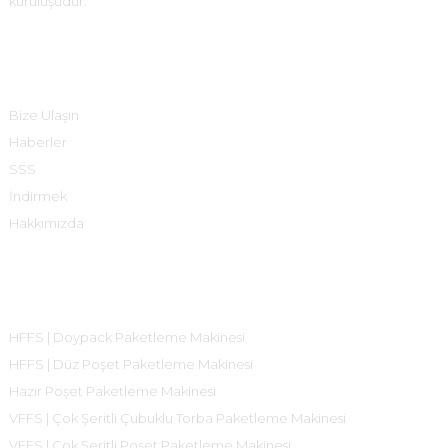
kuruluşudur.
Bilgi
Bize Ulaşın
Haberler
SSS
İndirmek
Hakkımızda
Ürün Kategorileri
HFFS | Doypack Paketleme Makinesi
HFFS | Düz Poşet Paketleme Makinesi
Hazır Poşet Paketleme Makinesi
VFFS | Çok Şeritli Çubuklu Torba Paketleme Makinesi
VFFS | Çok Şeritli Poşet Paketleme Makinesi