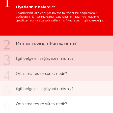
1
Fiyatlarınız nelerdir?
Fiyatlarımız arz ve diğer piyasa faktörlerine bağlı olarak
değişebilir. Şirketiniz daha fazla bilgi için bizimle iletişime
geçtikten sonra size güncellenmiş fiyat listesini göndereceğiz.
2
Minimum sipariş miktarınız var mı?
3
İlgili belgeleri sağlayabilir misiniz?
4
Ortalama teslim süresi nedir?
5
İlgili belgeleri sağlayabilir misiniz?
6
Ortalama teslim süresi nedir?