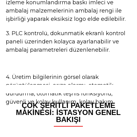
izleme konumlandırma baskı imleci ve
ambalaj malzemelerinin ambalaj rengi ile
işbirliği yaparak eksiksiz logo elde edilebilir.
3. PLC kontrolü, dokunmatik ekranlı kontrol
paneli üzerinden kolayca ayarlanabilir ve
ambalaj parametreleri düzenlenebilir.
4. Üretim bilgilerinin görsel olarak
görüntülenmesi, arıza alarmı, otomatik
durdurma, otomatik teşhis fonksiyonu,
güvenli ve kolay kullanım, kolay bakım.
ÇOK ŞERITLI PAKETLEME
MAKINESI: İSTASYON GENEL
BAKIŞI