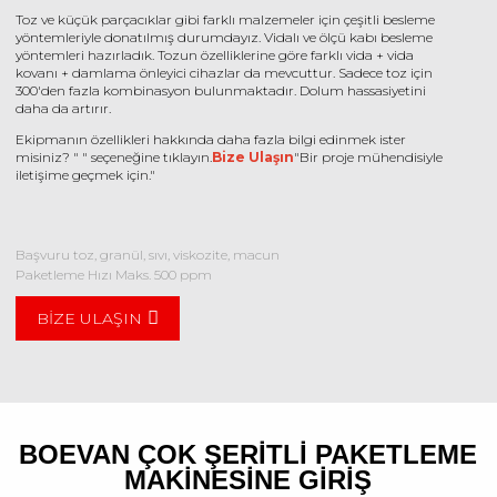
Toz ve küçük parçacıklar gibi farklı malzemeler için çeşitli besleme
yöntemleriyle donatılmış durumdayız. Vidalı ve ölçü kabı besleme
yöntemleri hazırladık. Tozun özelliklerine göre farklı vida + vida
kovanı + damlama önleyici cihazlar da mevcuttur. Sadece toz için
300'den fazla kombinasyon bulunmaktadır. Dolum hassasiyetini
daha da artırır.
Ekipmanın özellikleri hakkında daha fazla bilgi edinmek ister
misiniz? " " seçeneğine tıklayın.
Bize Ulaşın
"Bir proje mühendisiyle
iletişime geçmek için."
Başvuru
toz, granül, sıvı, viskozite, macun
Paketleme Hızı
Maks. 500 ppm
BIZE ULAŞIN
BOEVAN ÇOK ŞERITLI PAKETLEME
MAKINESINE GIRIŞ