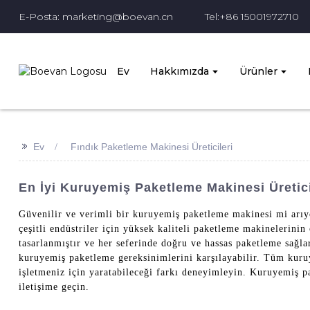
E-Posta: marketing@boevan.cn
Tel:+86 15001972710
Ev
Hakkımızda
Ürünler
>>
Ev
Fındık Paketleme Makinesi Üreticileri
En İyi Kuruyemiş Paketleme Makinesi Üreticil
Güvenilir ve verimli bir kuruyemiş paketleme makinesi mi ar
çeşitli endüstriler için yüksek kaliteli paketleme makinelerini
tasarlanmıştır ve her seferinde doğru ve hassas paketleme sağl
kuruyemiş paketleme gereksinimlerini karşılayabilir. Tüm kuru
işletmeniz için yaratabileceği farkı deneyimleyin. Kuruyemiş p
iletişime geçin.