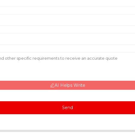
AI Helps Write
Send