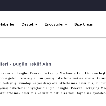
Haberler
Destek
Endüstriler
Bize Ulaşın
eri - Bugün Teklif Alın
ıyorsunuz? Shanghai Boevan Packaging Machinery Co., Ltd.'den baş
n önde gelen üreticisiyiz. Kuruyemiş paketleme makinelerimiz, kuruye
ar. Gelişmiş teknoloji ve yenilikçi özelliklerle makinelerimiz, müh
yemiş paketleme ihtiyaçlarınız için Shanghai Boevan Packaging Mach
aketleme makinelerimiz ve üretim hattınıza nasıl fayda sağlayabilec