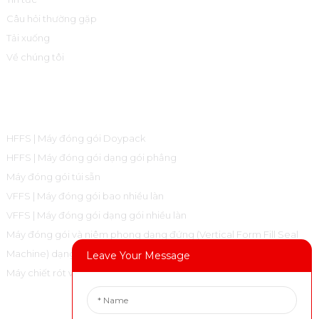
Câu hỏi thường gặp
Tải xuống
Về chúng tôi
Danh Mục Sản Phẩm
HFFS | Máy đóng gói Doypack
HFFS | Máy đóng gói dạng gói phẳng
Máy đóng gói túi sẵn
VFFS | Máy đóng gói bao nhiều làn
VFFS | Máy đóng gói dạng gói nhiều làn
Máy đóng gói và niêm phong dạng đứng (Vertical Form Fill Seal
Machine) dạng túi gối
Leave Your Message
Máy chiết rót và đóng nắp
Liên Hệ Với Chúng Tôi