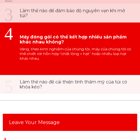
3
Làm thế nào để đảm bảo độ nguyên vẹn khi mở
túi?
4
Máy đóng gói có thể kết hợp nhiều sản phẩm
khác nhau không?
Vâng, theo kinh nghiệm của chúng tôi, máy của chúng tôi có
thể chiết rót hỗn hợp “chất lỏng + hạt” hoặc nhiều loại hạt
khác nhau.
5
Làm thế nào để cải thiện tính thẩm mỹ của túi có
khóa kéo?
Leave Your Message