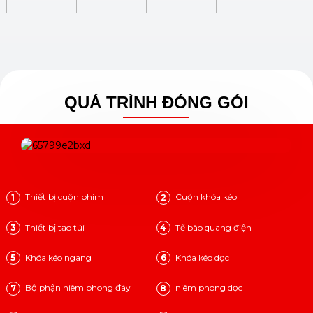
QUÁ TRÌNH ĐÓNG GÓI
Thiết bị cuộn phim
Cuộn khóa kéo
1
2
Thiết bị tạo túi
Tế bào quang điện
3
4
Khóa kéo ngang
Khóa kéo dọc
5
6
Bộ phận niêm phong đáy
niêm phong dọc
7
8