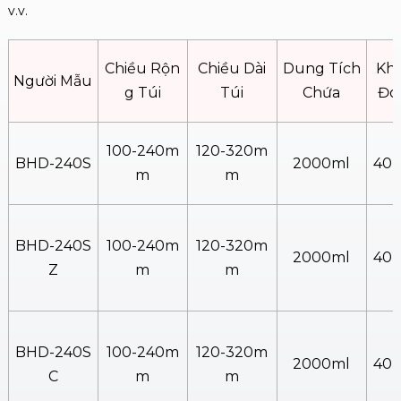
v.v.
Chiều Rộn
Chiều Dài
Dung Tích
Kh
Người Mẫu
G Túi
Túi
Chứa
Đó
100-240m
120-320m
BHD-240S
2000ml
40
M
M
BHD-240S
100-240m
120-320m
2000ml
40
Z
M
M
BHD-240S
100-240m
120-320m
2000ml
40
C
M
M