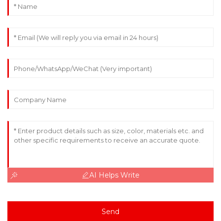
AI Helps Write
Send