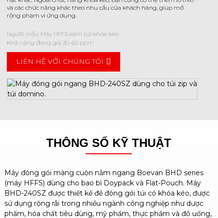
và các chức năng khác theo nhu cầu của khách hàng, giúp mở
rộng phạm vi ứng dụng.
Người mẫu
Máy HFFS kèm túi khóa kéo
Khả năng đóng gói
30-60 ppm
LIÊN HỆ VỚI CHÚNG TÔI
THÔNG SỐ KỸ THUẬT
Máy đóng gói màng cuộn nằm ngang Boevan BHD series
(máy HFFS) dùng cho bao bì Doypack và Flat-Pouch. Máy
BHD-240SZ được thiết kế để đóng gói túi có khóa kéo, được
sử dụng rộng rãi trong nhiều ngành công nghiệp như dược
phẩm, hóa chất tiêu dùng, mỹ phẩm, thực phẩm và đồ uống,