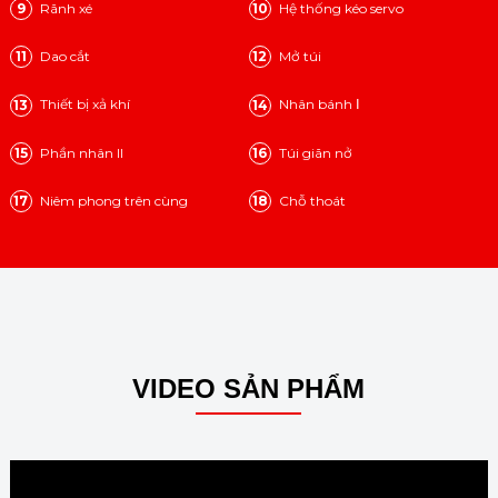
Rãnh xé
Hệ thống kéo servo
9
10
Dao cắt
Mở túi
11
12
Thiết bị xả khí
Nhân bánh Ⅰ
13
14
Phần nhân II
Túi giãn nở
15
16
Niêm phong trên cùng
Chỗ thoát
17
18
VIDEO SẢN PHẨM