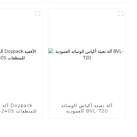
آلة تعبئة أكياس الوسائد
آلة تع
العمودية BVL-720
الأفقية BHD-240S للمنظفات