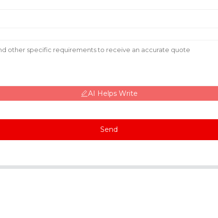
AI Helps Write
Send