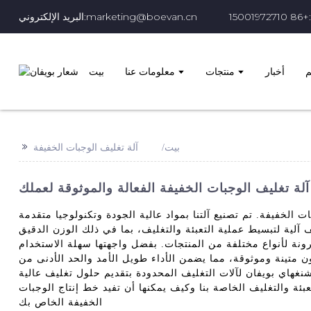
15001
البريد الإلكتروني:marketing@boevan.cn
م
أخبار
منتجات
معلومات عنا
بيت
>>
بيت
آلة تغليف الوجبات الخفيفة
آلة تغليف الوجبات الخفيفة الفعالة والموثوقة لعملك
الخفيفة. تم تصنيع آلتنا بمواد عالية الجودة وتكنولوجيا متقدمة
 آلية لتبسيط عملية التعبئة والتغليف، بما في ذلك الوزن الدقيق
رونة لأنواع مختلفة من المنتجات. بفضل واجهتها سهلة الاستخدام
ون متينة وموثوقة، مما يضمن الأداء طويل الأمد والحد الأدنى من
 شنغهاي بويفان لآلات التغليف المحدودة بتقديم حلول تغليف عالية
تعبئة والتغليف الخاصة بنا وكيف يمكنها أن تفيد خط إنتاج الوجبات
الخفيفة الخاص بك