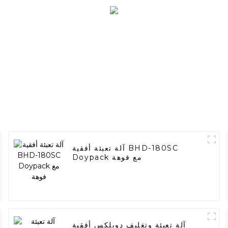
آلة تعبئة أفقية BHD-180SC
Doypack مع فوهة
آلة تعبئة وتغليف دوبلكس أفقية