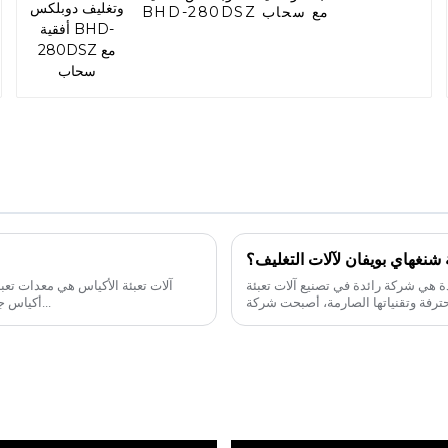
BHD-280DSZ مع سحاب
نغهاي بويفان لآلات التغليف؟
 هي شركة رائدة في تصنيع آلات تعبئة
آلات تعبئة الأكياس هي معدات تعبئ
2005. بفضل فرقها الفنية المحترفة وتقنياتها الصارمة، أصبحت شركة
أكياس جاهزة وإغلاقها. تقوم هذه الآلات بتعبئة منتجات مختلفة في أكياس معدة مسبقًا...