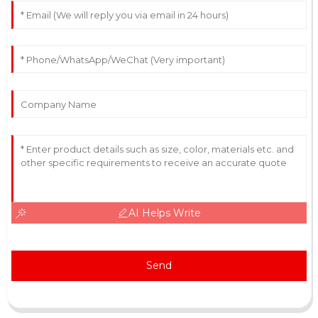
AI Helps Write
Send