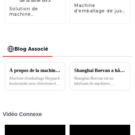
Machine
Solution de
d'emballage de jus
machine
de fruits avec bec
d'emballage de
verseur
sachets en
bâtonnets à 10
voies de la série
BVS
Blog Associé
À propos de la machine d'emballage Boevan Spout Doypack
Shanghai Boevan a hâte de vous rencontrer
Machine d'emballage Doypack
Shanghai Boevan est un
horizontale avec fonctions de
fabricant de machines
bec verseur conçue pour
d'emballage de sachets
emballer des liquides, des
entièrement automatiques,
viscosites. Les sacs peuvent
impatient de vous rencontrer -
être fabriqués dans différentes
Dispositions d'exposition de
tailles et la méthode de coupe
juin à décembre 2024
Vidéo Connexe
correspondante peut être
sélectionnée en fonction de la
taille...