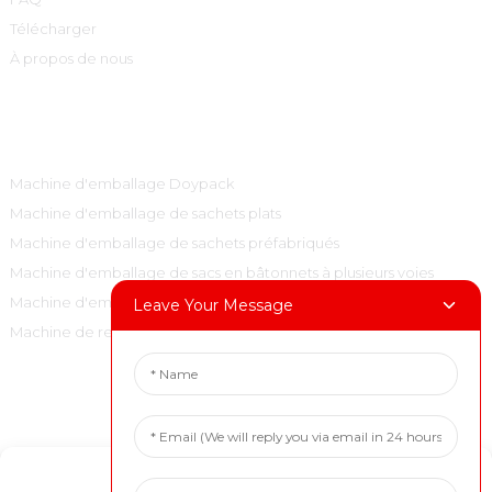
Télécharger
À propos de nous
Catégories De Produits
Machine d'emballage Doypack
Machine d'emballage de sachets plats
Machine d'emballage de sachets préfabriqués
Machine d'emballage de sacs en bâtonnets à plusieurs voies
Machine d'emballage de sacs à oreillers verticaux
Leave Your Message
Machine de remplissage et de bouchage
Contactez-Nous
Tél. : +86 15001972710
Manage Cookie Consent
Courriel : marketing@boevan.cn