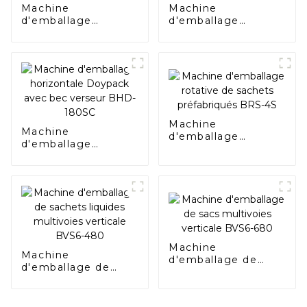
Machine
Machine
d'emballage
d'emballage
horizontale duplex
horizontale
Doypack avec bec
Doypack avec bec
verseur BHD-
verseur BHD-240SC
280DSC
Machine
Machine
d'emballage
d'emballage
rotative de sachets
horizontale
préfabriqués BRS-
Doypack avec bec
4S
verseur BHD-180SC
Machine
Machine
d'emballage de
d'emballage de
sacs multivoies
sachets liquides
verticale BVS6-680
multivoies verticale
BVS6-480