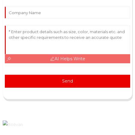
AI Helps Write
Send