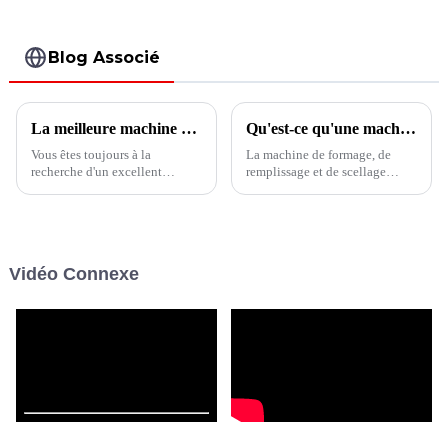
Blog Associé
La meilleure machine d'emballage flexible pour aliments pour animaux de compagnie
Qu'est-ce qu'une machine de remplissage et de scellage horizontale ?
Vous êtes toujours à la
La machine de formage, de
recherche d'un excellent
remplissage et de scellage
fabricant de machines
horizontale est un équipement
d'emballage flexibles pour
d'emballage entièrement
aliments pour animaux de
automatique qui forme
compagnie ? Shanghai Boevan
progressivement le film en
vous propose les meilleures
rouleau grâce à un système de
Vidéo Connexe
solutions de machines
contrôle de tension, peut
d'emballage !
former différentes pochettes
pour emballer des produits
dans ...