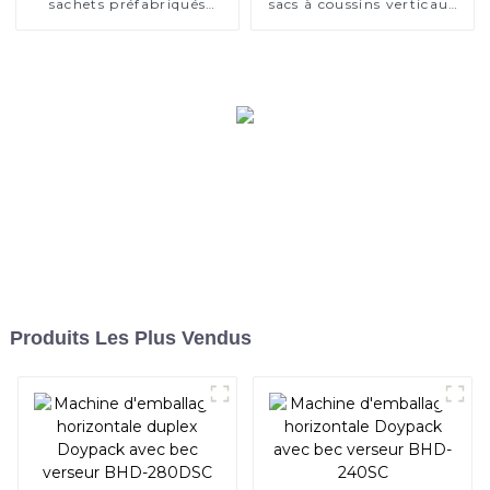
sachets préfabriqués
sacs à coussins verticaux
horizontale BHP-200
BVL-620
Produits Les Plus Vendus