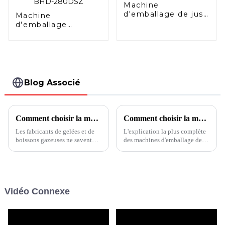
Machine
d'emballage de jus
Machine
de fruits avec bec
d'emballage
verseur
horizontale duplex
Doypack avec
fermeture à
glissière BHD-
280DSZ
Blog Associé
Comment choisir la machine d'emballage pour la gelée ?
Comment choisir la machine de remplissage et de conditionnement de sacs horizontaux
Les fabricants de gelées et de
L'explication la plus complète
boissons gazeuses ne savent
des machines d'emballage de
toujours pas comment choisir
remplissage et de formage
la bonne machine d'emballage
horizontales vous apprend à
? Cet article vous montrera
choisir le bon équipement !
comment choisir l'équipement
d'emballage le plus adapté à
Vidéo Connexe
vos besoins.