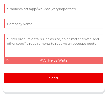
AI Helps Write
Send