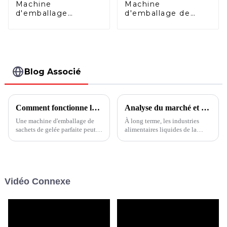
Machine
Machine
d'emballage
d'emballage de
horizontale duplex
sacs multivoies
Doypack BHD-
verticale BVS6-680
240DS
Blog Associé
Comment fonctionne la machine d'emballage de gelée en sachet ?
Analyse du marché et des tendances des machines d'emballage de liquides au pays et à l'étranger
Une machine d'emballage de
À long terme, les industries
sachets de gelée parfaite peut
alimentaires liquides de la
commencer par la formation du
Chine, telles que les boissons,
sac. Généralement, les matières
l'alcool, l'huile comestible et
premières de gelée sont
les condiments, ont encore une
chauffées et fondues (maintien
grande marge de croissance, en
au chaud) au stade du matériau,
particulier l'amélioration de la
Vidéo Connexe
puis la machine coupera...
capacité de consommation
dans les produits alimentaires.