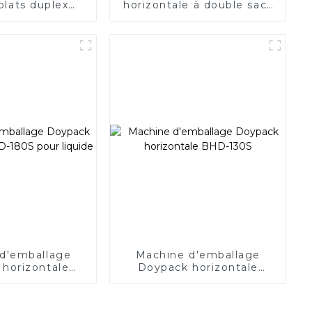
plats duplex
horizontale à double sacs
ale BHS-210D
BHS-180T
d'emballage
Machine d'emballage
horizontale
Doypack horizontale
pour liquide
BHD-130S