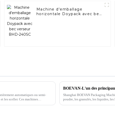
Machine d'emballage
horizontale Doypack avec bec
verseur BHD-240SC
BOEVAN-L'un des principaux 
ntièrement automatiques ou semi-
Shanghai BOEVAN Packaging Machiner
et les sceller. Ces machines
poudre, les granulés, les liquides, les
parfaite peut être offerte...