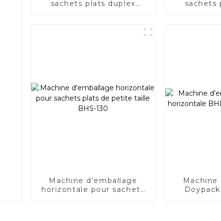
sachets plats duplex
sachets 
horizontale BHS-240D
horizont
Machine d'emballage
Machine 
horizontale pour sachets
Doypack 
plats de petite taille BHS-
BHD-180S 
130