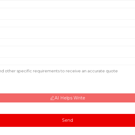
AI Helps Write
Send