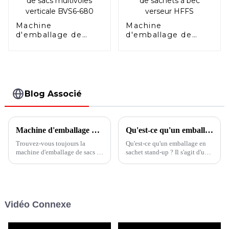
Machine
Machine
d'emballage de
d'emballage de
sacs multivoies
sachets à bec
verticale BVS6-680
verseur HFFS
Blog Associé
Machine d'emballage de sacs en bâtonnets pour chats à plusieurs voies
Qu'est-ce qu'un emballage en sachet stand-up ?
Trouvez-vous toujours la
Qu'est-ce qu'un emballage en
machine d'emballage de sacs en
sachet stand-up ? Il s'agit d'une
bâtonnets pour chat ? La
solution d'emballage flexible
machine d'emballage de
conçue pour se tenir debout sur
sachets en bâtonnets à voie
les étagères ou les comptoirs
unique et à voies multiples de
des magasins, offrant un moyen
la série BVS est la solution
pratique et attrayant de
Vidéo Connexe
parfaite pour les aliments pour
présenter des produits.
animaux de compagnie de type
bâtonnet.