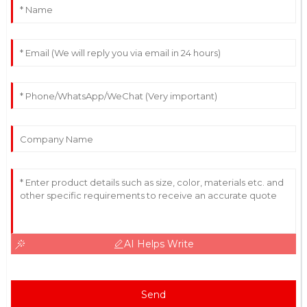
AI Helps Write
Send