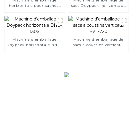
Machine d'emballage
Machine d'emballage de
horizontale pour sachets
sacs Doypack horizontaux
plats de petite taille BHS-
BHD-240S pour détergent
130
Machine d'emballage
Machine d'emballage de
Doypack horizontale BHD-
sacs à coussins verticaux
130S
BVL-720