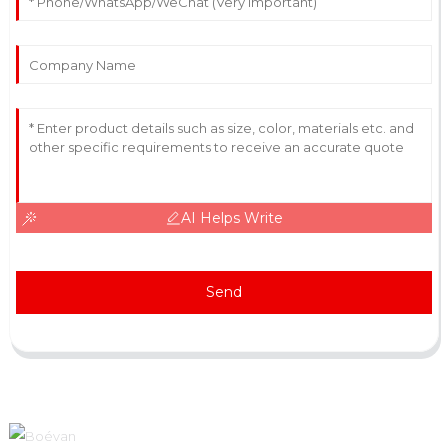
AI Helps Write
Send