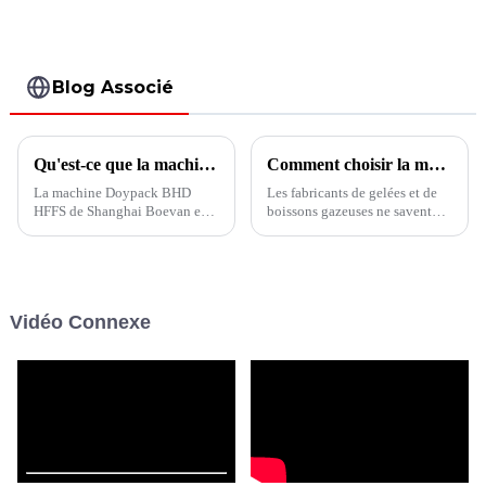
sachets en
bâtonnets à 10
voies de la série
BVS
Blog Associé
Qu'est-ce que la machine Doypack BHD HFFS ?
Comment choisir la machine d'emballage pour la gelée ?
La machine Doypack BHD
Les fabricants de gelées et de
HFFS de Shanghai Boevan est
boissons gazeuses ne savent
un équipement d'emballage
toujours pas comment choisir
horizontal entièrement
la bonne machine d'emballage
automatique conçu pour le
? Cet article vous montrera
doypack (pochette debout),
comment choisir l'équipement
avec fonction de création de
d'emballage le plus adapté à
Vidéo Connexe
trous de suspension, de formes
vos besoins.
spéciales, de fermetures à
glissière et...