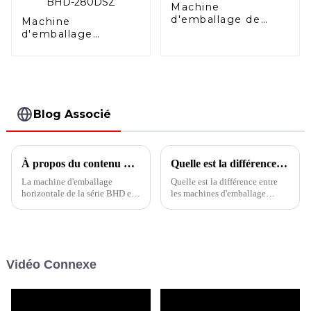
Machine
d'emballage de
Machine
sachets à bec
d'emballage
verseur HFFS
horizontale duplex
Doypack avec
fermeture à
glissière BHD-
280DSZ
Blog Associé
À propos du contenu de travail de la série BHD Machines d'emballage de sachets
Quelle est la différence entre les machines d’emballage verticales et horizontales ?
La machine d'emballage
Quelle est la différence entre
horizontale de la série BHD est
les machines d'emballage
une machine d'emballage de
verticales et horizontales ?
remplissage et de scellage de
Outre la différence d'apparence
sachets entièrement
intuitive, quelles sont les autres
automatique pour sacs à
caractéristiques importantes ?
fermeture éclair, sachets à bec
Cet article vous le dit.
Vidéo Connexe
verseur, sachets façonnés,
sachets, doypack, etc.