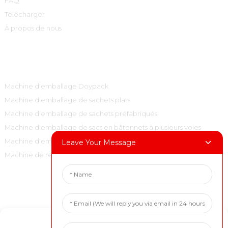
FAQ
Télécharger
À propos de nous
Catégories De Produits
Machine d'emballage Doypack
Machine d'emballage de sachets plats
Machine d'emballage de sachets préfabriqués
Machine d'emballage de sacs en bâtonnets à plusieurs voies
Machine d'emballage de sacs à oreillers verticaux
Leave Your Message
Machine de remplissage et de bouchage
Contactez-Nous
Tél. : +86 15001972710
Manage Cookie Consent
Courriel : marketing@boevan.cn