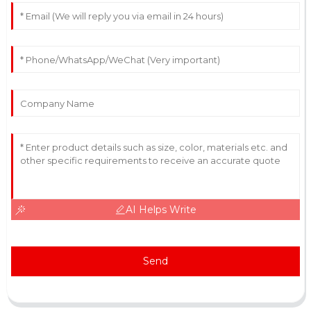
AI Helps Write
Send