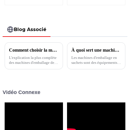
sachets liquides
verseur
multivoies verticale
BVS6-480
Blog Associé
Comment choisir la machine de remplissage et de conditionnement de sacs horizontaux
À quoi sert une machine d'emballage de sachets ?
L'explication la plus complète
Les machines d'emballage en
des machines d'emballage de
sachets sont des équipements
remplissage et de formage
d'emballage entièrement
horizontales vous apprend à
automatiques ou semi-
choisir le bon équipement !
automatiques utilisés pour
emballer divers produits dans
des sacs préparés et les sceller.
Vidéo Connexe
Ces machines remplissent
divers produits dans des sacs
d'emballage.