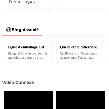
de fruits avec bec
d'emballage
verseur
horizontale duplex
Doypack avec
fermeture à
glissière BHD-
280DSZ
Blog Associé
Ligne d'emballage automatique de sachets Machine d'emballage de sachets 10/20 bâtons dans un seul sac
Quelle est la différence entre les machines d’emballage verticales et horizontales ?
Shanghai Boevan peut fournir
Quelle est la différence entre
une solution unique de la
les machines d'emballage
machine d'emballage
verticales et horizontales ?
multifonctionnelle, pour la
Outre la différence d'apparence
viscosité du liquide solide, des
intuitive, quelles sont les autres
granulés de poudre, etc.
caractéristiques importantes ?
Cet article vous le dit.
Vidéo Connexe