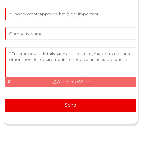
AI Helps Write
Send