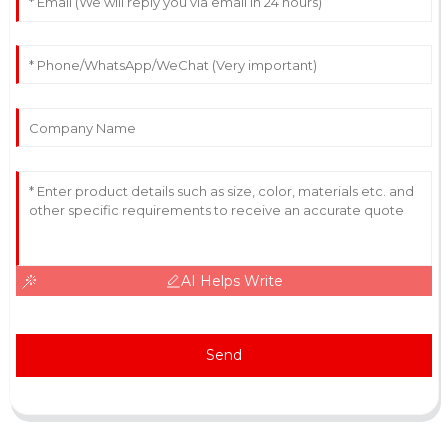
AI Helps Write
Send