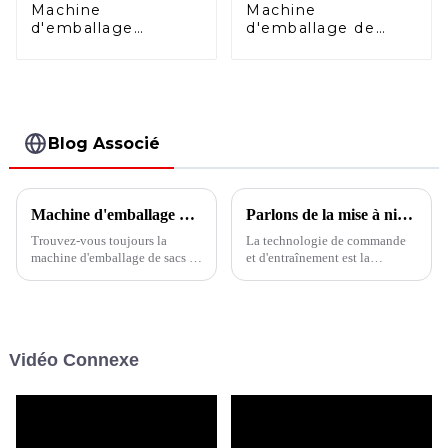
Machine
Machine
d'emballage
d'emballage de
horizontale duplex
sachets à bec
Doypack BHD-
verseur HFFS
240DS
Blog Associé
Machine d'emballage de sacs en bâtonnets pour chats à plusieurs voies
Parlons de la mise à niveau des produits de machines d'emballage
Trouvez-vous toujours la
La technologie de commande
machine d'emballage de sacs en
et d'entraînement est la
bâtonnets pour chat ? La
technologie clé dans le
machine d'emballage de
domaine de la structure des
sachets en bâtonnets à voie
machines d'emballage.
unique et à voies multiples de
L'utilisation de servo-
la série BVS est la solution
entraînements intelligents
Vidéo Connexe
parfaite pour les aliments pour
permet aux équipements
animaux de compagnie de type
d'emballage de troisième
bâtonnet.
génération d'avoir une...