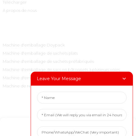
Télécharger
À propos de nous
Catégories De Produits
Machine d'emballage Doypack
Machine d'emballage de sachets plats
Machine d'emballage de sachets préfabriqués
Machine d'emballage de sacs en bâtonnets à plusieurs voies
Machine d'emballage de sacs à oreillers verticaux
Leave Your Message
Machine de remplissage et de bouchage
Contactez-Nous
Tél. : +86 15001972710
Manage Cookie Consent
Courriel : marketing@boevan.cn