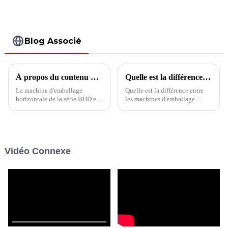
préfabriqués BRS-
verseur
4S
Blog Associé
À propos du contenu de travail de la série BHD Machines d'emballage de sachets
Quelle est la différence entre les machines d’emballage verticales et horizontales ?
La machine d'emballage
Quelle est la différence entre
horizontale de la série BHD est
les machines d'emballage
une machine d'emballage de
verticales et horizontales ?
remplissage et de scellage de
Outre la différence d'apparence
sachets entièrement
intuitive, quelles sont les autres
automatique pour sacs à
caractéristiques importantes ?
fermeture éclair, sachets à bec
Cet article vous le dit.
Vidéo Connexe
verseur, sachets façonnés,
sachets, doypack, etc.