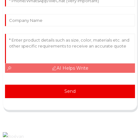
AI Helps Write
Send