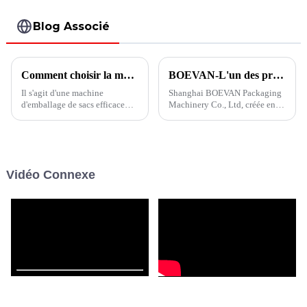
Blog Associé
Comment choisir la machine d'emballage de noix
BOEVAN-L'un des principaux fabricants de machines d'emballage
Il s'agit d'une machine
Shanghai BOEVAN Packaging
d'emballage de sacs efficace
Machinery Co., Ltd, créée en
pour les noix et les collations,
2012 et occupant 20 000 m²,
très populaire parmi les
peu importe la poudre, les
fabricants de produits
granulés, les liquides, les
alimentaires et les
liquides visqueux, les blocs, les
consommateurs.
bâtons, etc., une solution
Vidéo Connexe
d'emballage parfaite peut être
offerte...