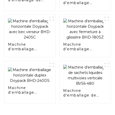
d'emballage de
d'emballage
sacs à coussins
horizontale duplex
verticaux BVL-720
Doypack avec bec
verseur BHD-
280DSC
Machine
Machine
d'emballage
d'emballage
horizontale
horizontale
Doypack avec bec
Doypack avec
verseur BHD-240SC
fermeture à
glissière BHD-
180SZ
Machine
Machine
d'emballage
d'emballage de
horizontale duplex
sachets liquides
Doypack BHD-
multivoies verticale
240DS
BVS6-480