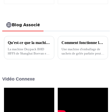
sacs multivoies
de fruits avec bec
verticale BVS6-680
verseur
Blog Associé
Qu'est-ce que la machine Doypack BHD HFFS ?
Comment fonctionne la machine d'emballage de gelée en sachet ?
La machine Doypack BHD
Une machine d'emballage de
HFFS de Shanghai Boevan est
sachets de gelée parfaite peut
un équipement d'emballage
commencer par la formation du
horizontal entièrement
sac. Généralement, les matières
automatique conçu pour le
premières de gelée sont
doypack (pochette debout),
chauffées et fondues (maintien
avec fonction de création de
au chaud) au stade du matériau,
Vidéo Connexe
trous de suspension, de formes
puis la machine coupera...
spéciales, de fermetures à
glissière et...