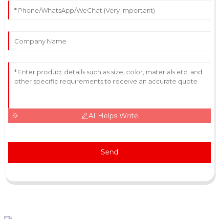
AI Helps Write
Send