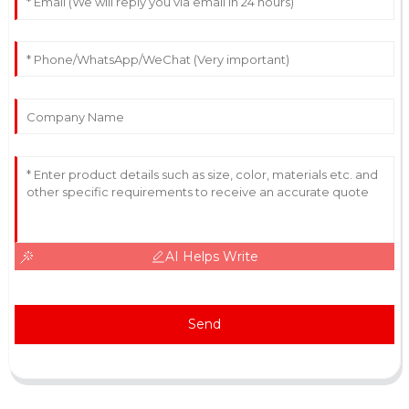
AI Helps Write
Send