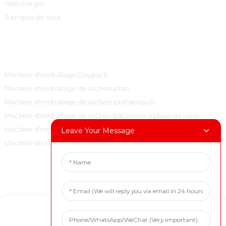
Télécharger
À propos de nous
Catégories De Produits
Machine d'emballage Doypack
Machine d'emballage de sachets plats
Machine d'emballage de sachets préfabriqués
Machine d'emballage de sacs en bâtonnets à plusieurs voies
Machine d'emballage de sacs à oreillers verticaux
Leave Your Message
Machine de remplissage et de bouchage
Contactez-Nous
Tél. : +86 15001972710
Manage Cookie Consent
Courriel : marketing@boevan.cn