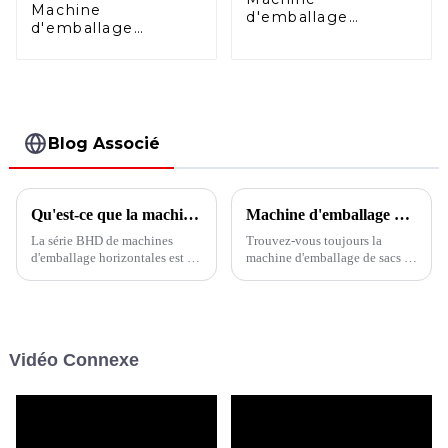
Machine
d'emballage
d'emballage
horizontale duplex
horizontale
Doypack BHD-
Doypack avec
240DS
fermeture à
glissière BHD-
180SZ
Blog Associé
Qu'est-ce que la machine d'emballage de linge horizontale BHD-280DSC ?
Machine d'emballage de sacs en bâtonnets pour chats à plusieurs voies
La série BHD de machines
Trouvez-vous toujours la
d'emballage horizontales est la
machine d'emballage de sacs en
meilleure solution de machine
bâtonnets pour chat ? La
d'emballage de formage, de
machine d'emballage de
remplissage et de scellage de
sachets en bâtonnets à voie
doypack. Peu importe le
unique et à voies multiples de
tableau de viscosité du liquide,
la série BVS est la solution
Vidéo Connexe
du granulé, de la poudre, du
parfaite pour les aliments pour
liquide, du remplissage, de
animaux de compagnie de type
l'emballage, de la poudre, des
bâtonnet.
haricots...