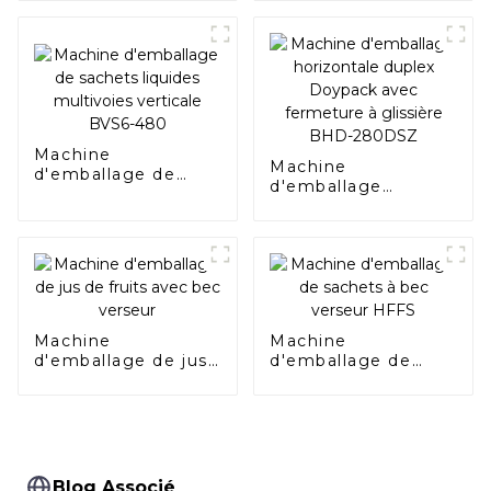
Doypack avec bec
verseur BHD-
280DSC
Machine
Machine
d'emballage de
d'emballage
sachets liquides
horizontale duplex
multivoies verticale
Doypack avec
BVS6-480
fermeture à
glissière BHD-
280DSZ
Machine
Machine
d'emballage de jus
d'emballage de
de fruits avec bec
sachets à bec
verseur
verseur HFFS
Blog Associé