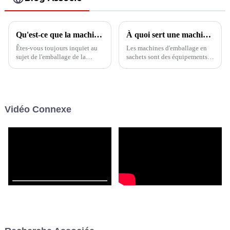
Qu'est-ce que la machine d'emballage de sachets horizontaux BHS-110 à Boevan ?
À quoi sert une machine d'emballage de sachets ?
Êtes-vous toujours inquiet au
Les machines d'emballage en
sujet de l'emballage de la
sachets sont des équipements
poudre fine de graines de
d'emballage entièrement
légumes dans un petit sachet ?
automatiques ou semi-
Shanghai Boevan vous propose
automatiques utilisés pour
des solutions d'emballage
emballer divers produits dans
professionnelles.
des sacs préparés et les sceller.
Vidéo Connexe
Ces machines remplissent
divers produits dans des sacs
d'emballage.