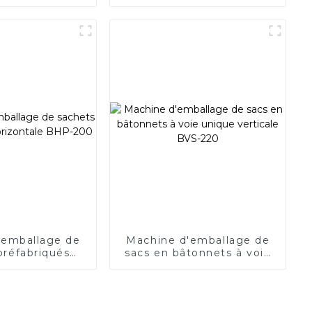
ale BHS-210D
plats de petite taille BHS-
110
'emballage de
Machine d'emballage de
préfabriqués
sacs en bâtonnets à voie
ale BHP-200
unique verticale BVS-220