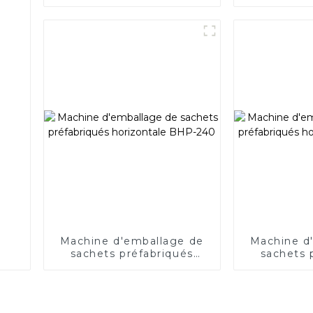
fermeture à glissière
horizont
BHD-240SZ
Machine d'emballage de
Machine d
sachets préfabriqués
sachets 
horizontale BHP-240
horizont