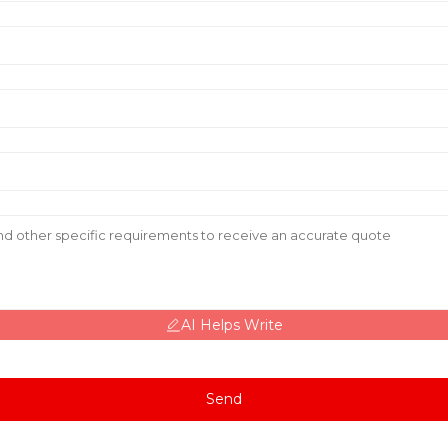
AI Helps Write
Send