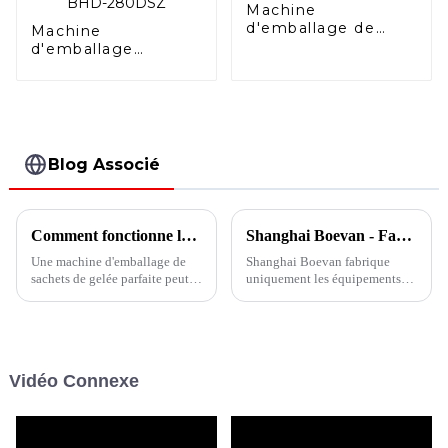
Machine
d'emballage de
Machine
sachets à bec
d'emballage
verseur HFFS
horizontale duplex
Doypack avec
fermeture à
glissière BHD-
280DSZ
Blog Associé
Comment fonctionne la machine d'emballage de gelée en sachet ?
Shanghai Boevan - Fabricant de machines d'emballage flexibles
Une machine d'emballage de
Shanghai Boevan fabrique
sachets de gelée parfaite peut
uniquement les équipements
commencer par la formation du
d'emballage qui conviennent le
sac. Généralement, les matières
mieux à vos produits.
premières de gelée sont
chauffées et fondues (maintien
au chaud) au stade du matériau,
Vidéo Connexe
puis la machine coupera...