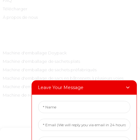
FAQ
Télécharger
À propos de nous
Catégories De Produits
Machine d'emballage Doypack
Machine d'emballage de sachets plats
Machine d'emballage de sachets préfabriqués
Machine d'emballage de sacs en bâtonnets à plusieurs voies
Machine d'emballage de sacs à oreillers verticaux
Leave Your Message
Machine de remplissage et de bouchage
Contactez-Nous
Tél. : +86 15001972710
Manage Cookie Consent
Courriel : marketing@boevan.cn