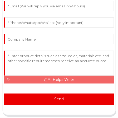
AI Helps Write
Send