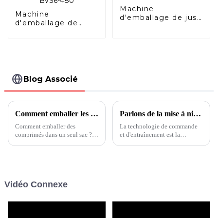
Machine
Machine
d'emballage de jus
d'emballage de
de fruits avec bec
sachets liquides
verseur
multivoies verticale
BVS6-480
Blog Associé
Comment emballer les comprimés dans un seul sac ?
Parlons de la mise à niveau des produits de machines d'emballage
Comment emballer des
La technologie de commande
comprimés dans un seul sac ?
et d'entraînement est la
La machine d'emballage
technologie clé dans le
horizontale FFS de la série BHS
domaine de la structure des
de Shanghai Boevan
machines d'emballage.
Packaging Machinery Co., Ltd.
L'utilisation de servo-
vous présente le processus et
entraînements intelligents
Vidéo Connexe
les différentes solutions
permet aux équipements
d'emballage pharmaceutique
d'emballage de troisième
entièrement automatique...
génération d'avoir une...