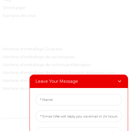
Télécharger
À propos de nous
Catégories De Produits
Machine d'emballage Doypack
Machine d'emballage de sachets plats
Machine d'emballage de sachets préfabriqués
Machine d'emballage de sacs en bâtonnets à plusieurs voies
Machine d'emballage de sacs à oreillers verticaux
Leave Your Message
Machine de remplissage et de bouchage
Contactez-Nous
Tél. : +86 15001972710
Manage Cookie Consent
Courriel : marketing@boevan.cn