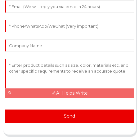
AI Helps Write
Send