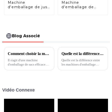
Machine
Machine
d'emballage de jus
d'emballage de
de fruits avec bec
sachets à bec
verseur
verseur HFFS
Blog Associé
Comment choisir la machine d'emballage de noix
Quelle est la différence entre les machines d’emballage verticales et horizontales ?
Il s'agit d'une machine
Quelle est la différence entre
d'emballage de sacs efficace
les machines d'emballage
pour les noix et les collations,
verticales et horizontales ?
très populaire parmi les
Outre la différence d'apparence
fabricants de produits
intuitive, quelles sont les autres
alimentaires et les
caractéristiques importantes ?
consommateurs.
Cet article vous le dit.
Vidéo Connexe