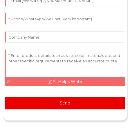
AI Helps Write
Send