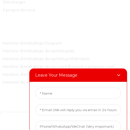
Télécharger
À propos de nous
Catégories De Produits
Machine d'emballage Doypack
Machine d'emballage de sachets plats
Machine d'emballage de sachets préfabriqués
Machine d'emballage de sacs en bâtonnets à plusieurs voies
Machine d'emballage de sacs à oreillers verticaux
Leave Your Message
Machine de remplissage et de bouchage
Contactez-Nous
Tél. : +86 15001972710
Manage Cookie Consent
Courriel : marketing@boevan.cn