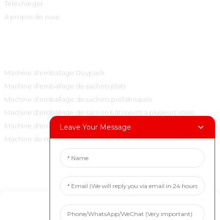
Télécharger
À propos de nous
Catégories De Produits
Machine d'emballage Doypack
Machine d'emballage de sachets plats
Machine d'emballage de sachets préfabriqués
Machine d'emballage de sacs en bâtonnets à plusieurs voies
Machine d'emballage de sacs à oreillers verticaux
Leave Your Message
Machine de remplissage et de bouchage
Contactez-Nous
Tél. : +86 15001972710
Manage Cookie Consent
Courriel : marketing@boevan.cn