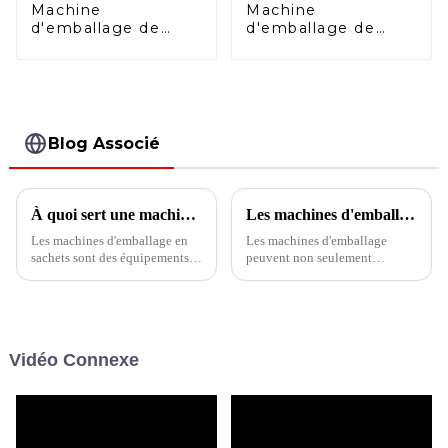
Machine
Machine
d'emballage de
d'emballage de
sacs multivoies
sachets à bec
verticale BVS6-680
verseur HFFS
Blog Associé
À quoi sert une machine d'emballage de sachets ?
Les machines d'emballage alimentaire évoluent vers une efficacité élevée et une faible consommation d'énergie
Les machines d'emballage en
Les machines d'emballage
sachets sont des équipements
peuvent non seulement
d'emballage entièrement
améliorer la productivité,
automatiques ou semi-
réduire l'intensité du travail,
automatiques utilisés pour
mais également s'adapter aux
emballer divers produits dans
besoins de la production à
des sacs préparés et les sceller.
grande échelle et répondre aux
Vidéo Connexe
Ces machines remplissent
exigences d'hygiène, ce qui
divers produits dans des sacs
rend les machines
d'emballage.
d'emballage...