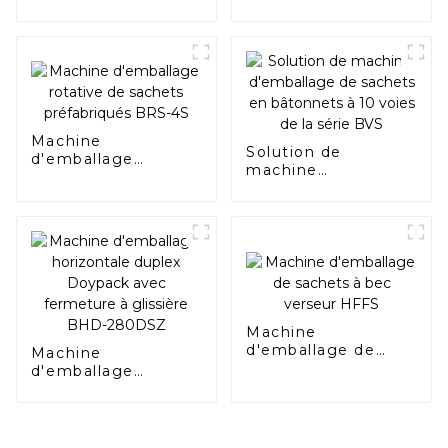
horizontale
horizontale
Doypack avec bec
Doypack avec
verseur BHD-180SC
fermeture à
glissière BHD-
180SZ
Machine
Solution de
d'emballage
machine
rotative de sachets
d'emballage de
préfabriqués BRS-
sachets en
4S
bâtonnets à 10
voies de la série
BVS
Machine
d'emballage de
Machine
sachets à bec
d'emballage
verseur HFFS
horizontale duplex
Doypack avec
fermeture à
glissière BHD-