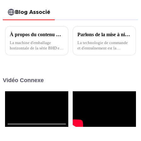
280DSZ
Blog Associé
À propos du contenu de travail de la série BHD Machines d'emballage de sachets
Parlons de la mise à niveau des produits de machines d'emballage
La machine d'emballage
La technologie de commande
horizontale de la série BHD est
et d'entraînement est la
une machine d'emballage de
technologie clé dans le
remplissage et de scellage de
domaine de la structure des
sachets entièrement
machines d'emballage.
automatique pour sacs à
L'utilisation de servo-
fermeture éclair, sachets à bec
entraînements intelligents
Vidéo Connexe
verseur, sachets façonnés,
permet aux équipements
sachets, doypack, etc.
d'emballage de troisième
génération d'avoir une...