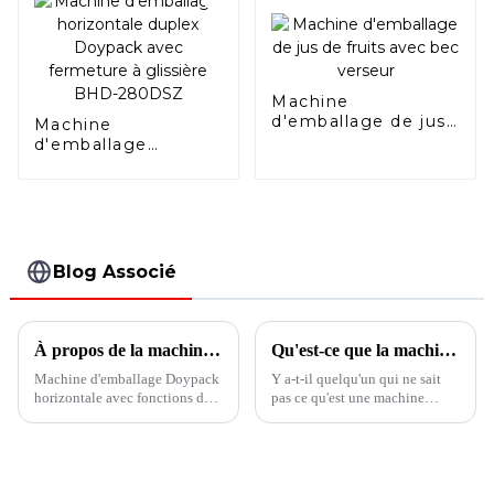
280DSC
Machine
d'emballage de jus
Machine
de fruits avec bec
d'emballage
verseur
horizontale duplex
Doypack avec
fermeture à
glissière BHD-
280DSZ
Blog Associé
À propos de la machine d'emballage Boevan Spout Doypack
Qu'est-ce que la machine d'emballage à deux sacs ?
Machine d'emballage Doypack
Y a-t-il quelqu'un qui ne sait
horizontale avec fonctions de
pas ce qu'est une machine
bec verseur conçue pour
d'emballage à double sac ? Cet
emballer des liquides, des
article vous donnera la réponse.
viscosites. Les sacs peuvent
être fabriqués dans différentes
tailles et la méthode de coupe