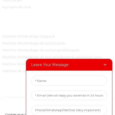
Télécharger
À propos de nous
Catégories De Produits
Machine d'emballage Doypack
Machine d'emballage de sachets plats
Machine d'emballage de sachets préfabriqués
Machine d'emballage de sacs en bâtonnets à plusieurs voies
Machine d'emballage de sacs à oreillers verticaux
Leave Your Message
Machine de remplissage et de bouchage
Contactez-Nous
Tél. : +86 15001972710
Manage Cookie Consent
Courriel : marketing@boevan.cn
Wechat : +86 18717936608
Cookies give you a personalized experience. Cookie files help us to