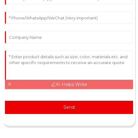
AI Helps Write
Send