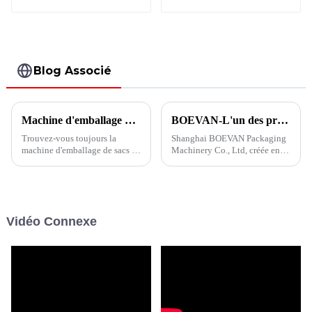
horizontale
Doypack BHD-
Doypack avec bec
240DS
verseur BHD-180SC
Blog Associé
Machine d'emballage de sacs en bâtonnets pour chats à plusieurs voies
BOEVAN-L'un des principaux fabricants de machines d'emballage
Trouvez-vous toujours la
Shanghai BOEVAN Packaging
machine d'emballage de sacs en
Machinery Co., Ltd, créée en
bâtonnets pour chat ? La
2012 et occupant 20 000 m²,
machine d'emballage de
peu importe la poudre, les
sachets en bâtonnets à voie
granulés, les liquides, les
unique et à voies multiples de
liquides visqueux, les blocs, les
la série BVS est la solution
bâtons, etc., une solution
Vidéo Connexe
parfaite pour les aliments pour
d'emballage parfaite peut être
animaux de compagnie de type
offerte...
bâtonnet.