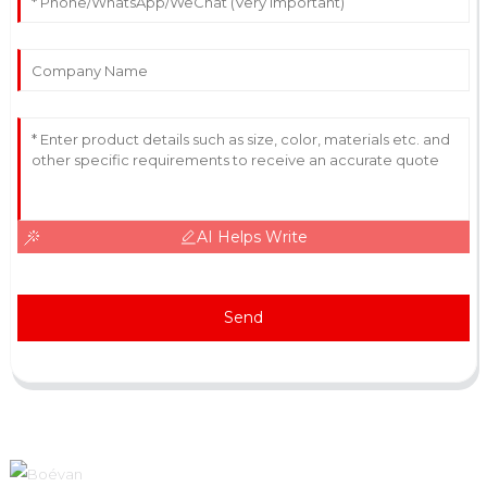
AI Helps Write
Send