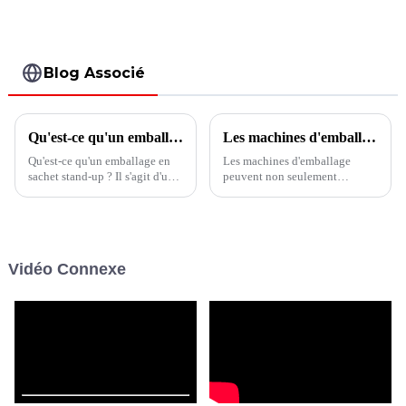
multivoies verticale
BVS6-480
Blog Associé
Qu'est-ce qu'un emballage en sachet stand-up ?
Les machines d'emballage alimentaire évoluent vers une efficacité élevée et une faible consommation d'énergie
Qu'est-ce qu'un emballage en
Les machines d'emballage
sachet stand-up ? Il s'agit d'une
peuvent non seulement
solution d'emballage flexible
améliorer la productivité,
conçue pour se tenir debout sur
réduire l'intensité du travail,
les étagères ou les comptoirs
mais également s'adapter aux
des magasins, offrant un moyen
besoins de la production à
pratique et attrayant de
grande échelle et répondre aux
Vidéo Connexe
présenter des produits.
exigences d'hygiène, ce qui
rend les machines
d'emballage...