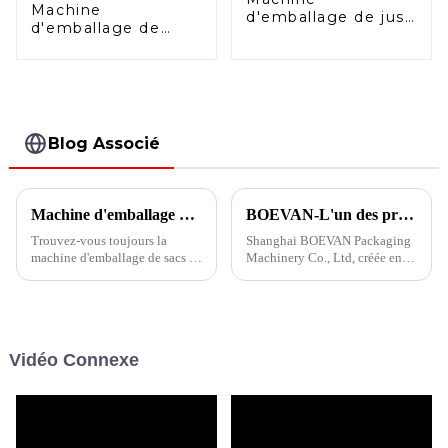
Machine
d'emballage de jus
d'emballage de
de fruits avec bec
sachets liquides
verseur
multivoies verticale
BVS6-480
Blog Associé
Machine d'emballage de sacs en bâtonnets pour chats à plusieurs voies
BOEVAN-L'un des principaux fabricants de machines d'emballage
Trouvez-vous toujours la
Shanghai BOEVAN Packaging
machine d'emballage de sacs en
Machinery Co., Ltd, créée en
bâtonnets pour chat ? La
2012 et occupant 20 000 m²,
machine d'emballage de
peu importe la poudre, les
sachets en bâtonnets à voie
granulés, les liquides, les
unique et à voies multiples de
liquides visqueux, les blocs, les
la série BVS est la solution
bâtons, etc., une solution
Vidéo Connexe
parfaite pour les aliments pour
d'emballage parfaite peut être
animaux de compagnie de type
offerte...
bâtonnet.