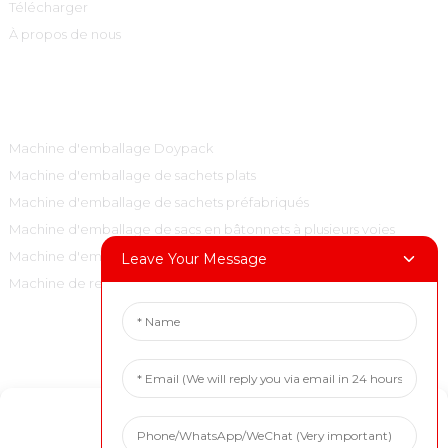
Télécharger
À propos de nous
Catégories De Produits
Machine d'emballage Doypack
Machine d'emballage de sachets plats
Machine d'emballage de sachets préfabriqués
Machine d'emballage de sacs en bâtonnets à plusieurs voies
Machine d'emballage de sacs à oreillers verticaux
Leave Your Message
Machine de remplissage et de bouchage
Contactez-Nous
Tél. : +86 15001972710
Manage Cookie Consent
Courriel : marketing@boevan.cn