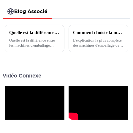
280DSZ
Blog Associé
Quelle est la différence entre les machines d’emballage verticales et horizontales ?
Comment choisir la machine de remplissage et de conditionnement de sacs horizontaux
Quelle est la différence entre
L'explication la plus complète
les machines d'emballage
des machines d'emballage de
verticales et horizontales ?
remplissage et de formage
Outre la différence d'apparence
horizontales vous apprend à
intuitive, quelles sont les autres
choisir le bon équipement !
caractéristiques importantes ?
Cet article vous le dit.
Vidéo Connexe