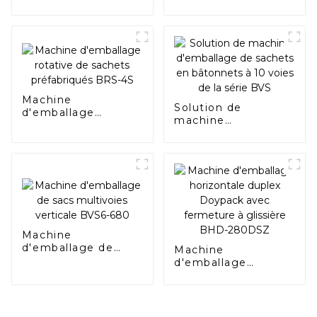
horizontale
verticaux BVL-620
Doypack avec bec
verseur BHD-240SC
Machine
Solution de
d'emballage
machine
rotative de sachets
d'emballage de
préfabriqués BRS-
sachets en
4S
bâtonnets à 10
voies de la série
BVS
Machine
d'emballage de
Machine
sacs multivoies
d'emballage
verticale BVS6-680
horizontale duplex
Doypack avec
fermeture à
glissière BHD-