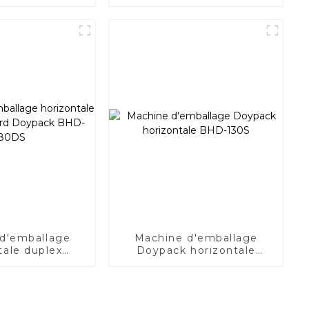
ale BHS-240D
et standard BHS-180
d'emballage
Machine d'emballage
tale duplex
Doypack horizontale
Doypack BHD-
BHD-130S
80DS