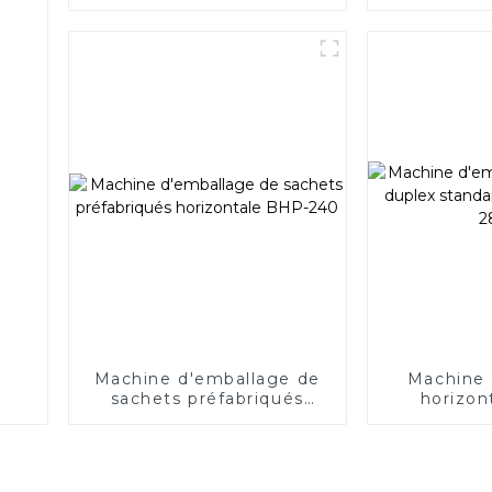
fermeture à glissière
horizont
BHD-240SZ
Machine d'emballage de
Machine 
sachets préfabriqués
horizon
horizontale BHP-240
standard 
2