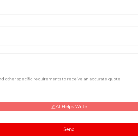
AI Helps Write
Send