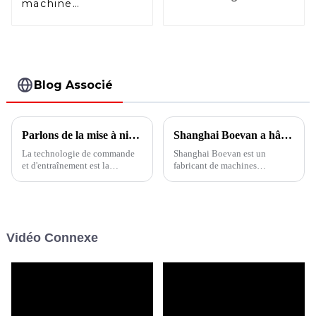
machine
sachets à bec
d'emballage de
verseur HFFS
sachets en
bâtonnets à 10
voies de la série
BVS
Blog Associé
Parlons de la mise à niveau des produits de machines d'emballage
Shanghai Boevan a hâte de vous rencontrer
La technologie de commande
Shanghai Boevan est un
et d'entraînement est la
fabricant de machines
technologie clé dans le
d'emballage de sachets
domaine de la structure des
entièrement automatiques,
machines d'emballage.
impatient de vous rencontrer -
L'utilisation de servo-
Dispositions d'exposition de
entraînements intelligents
juin à décembre 2024
Vidéo Connexe
permet aux équipements
d'emballage de troisième
génération d'avoir une...