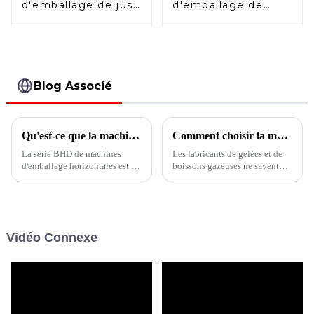
d'emballage de jus
d'emballage de
de fruits avec bec
sachets à bec
verseur
verseur HFFS
Blog Associé
Qu'est-ce que la machine d'emballage de linge horizontale BHD-280DSC ?
Comment choisir la machine d'emballage pour la gelée ?
La série BHD de machines
Les fabricants de gelées et de
d'emballage horizontales est la
boissons gazeuses ne savent
meilleure solution de machine
toujours pas comment choisir
d'emballage de formage, de
la bonne machine d'emballage
remplissage et de scellage de
? Cet article vous montrera
doypack. Peu importe le
comment choisir l'équipement
tableau de viscosité du liquide,
d'emballage le plus adapté à
Vidéo Connexe
du granulé, de la poudre, du
vos besoins.
liquide, du remplissage, de
l'emballage, de la poudre, des
haricots...