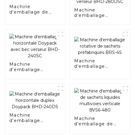
Machine
Machine
d'emballage de
d'emballage
sacs à coussins
horizontale duplex
verticaux BVL-720
Doypack avec bec
verseur BHD-
280DSC
Machine
Machine
d'emballage
d'emballage
rotative de sachets
horizontale
préfabriqués BRS-
Doypack avec bec
4S
verseur BHD-240SC
Machine
Machine
d'emballage
d'emballage de
horizontale duplex
sachets liquides
Doypack BHD-
multivoies verticale