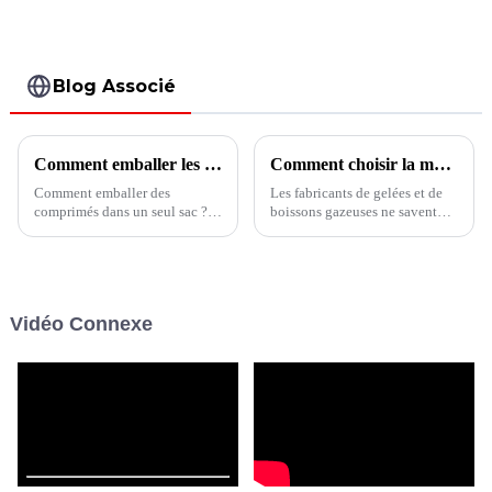
240DS
BVS6-480
Blog Associé
Comment emballer les comprimés dans un seul sac ?
Comment choisir la machine d'emballage pour la gelée ?
Comment emballer des
Les fabricants de gelées et de
comprimés dans un seul sac ?
boissons gazeuses ne savent
La machine d'emballage
toujours pas comment choisir
horizontale FFS de la série BHS
la bonne machine d'emballage
de Shanghai Boevan
? Cet article vous montrera
Packaging Machinery Co., Ltd.
comment choisir l'équipement
vous présente le processus et
d'emballage le plus adapté à
Vidéo Connexe
les différentes solutions
vos besoins.
d'emballage pharmaceutique
entièrement automatique...