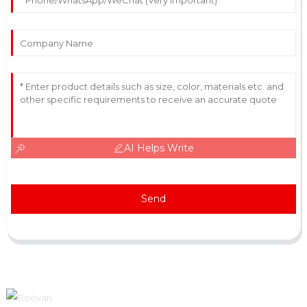
AI Helps Write
Send