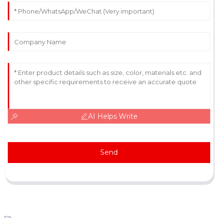
AI Helps Write
Send