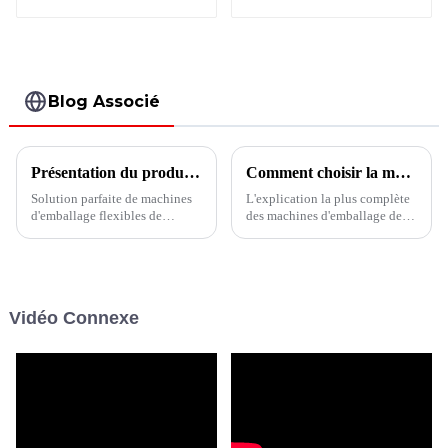
verticale BVS6-680
horizontale duplex
Doypack avec
fermeture à
glissière BHD-
280DSZ
Blog Associé
Présentation du produit de la machine d'emballage de sachets à bec verseur
Comment choisir la machine de remplissage et de conditionnement de sacs horizontaux
Solution parfaite de machines
L'explication la plus complète
d'emballage flexibles de
des machines d'emballage de
machine de remplissage et
remplissage et de formage
d'emballage doypack avec bec
horizontales vous apprend à
verseur - Shanghai Boevan
choisir le bon équipement !
vous offre le meilleur service.
Vidéo Connexe