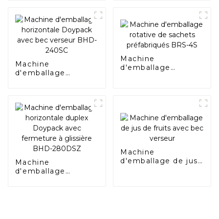
voie unique
130S
verticale BVS-220
Machine
Machine
d'emballage
d'emballage
rotative de sachets
horizontale
préfabriqués BRS-
Doypack avec bec
4S
verseur BHD-240SC
Machine
d'emballage de jus
Machine
de fruits avec bec
d'emballage
verseur
horizontale duplex
Doypack avec
fermeture à
glissière BHD-
280DSZ