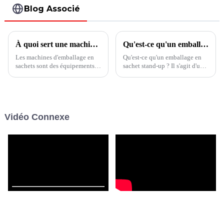
Blog Associé
À quoi sert une machine d'emballage de sachets ?
Qu'est-ce qu'un emballage en sachet stand-up ?
Les machines d'emballage en
Qu'est-ce qu'un emballage en
sachets sont des équipements
sachet stand-up ? Il s'agit d'une
d'emballage entièrement
solution d'emballage flexible
automatiques ou semi-
conçue pour se tenir debout sur
automatiques utilisés pour
les étagères ou les comptoirs
emballer divers produits dans
des magasins, offrant un moyen
des sacs préparés et les sceller.
pratique et attrayant de
Vidéo Connexe
Ces machines remplissent
présenter des produits.
divers produits dans des sacs
d'emballage.