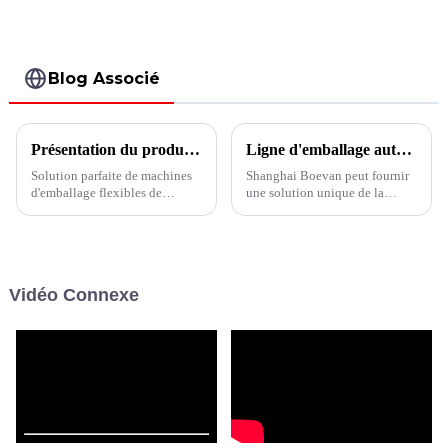
240DS
Blog Associé
Présentation du produit de la machine d'emballage de sachets à bec verseur
Ligne d'emballage automatique de sachets Machine d'emballage de sachets 10/20 bâtons dans un seul sac
Solution parfaite de machines
Shanghai Boevan peut fournir
d'emballage flexibles de
une solution unique de la
machine de remplissage et
machine d'emballage
d'emballage doypack avec bec
multifonctionnelle, pour la
verseur - Shanghai Boevan
viscosité du liquide solide, des
vous offre le meilleur service.
granulés de poudre, etc.
Vidéo Connexe