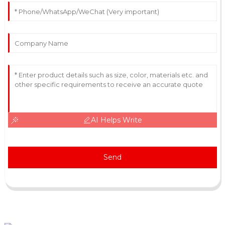
AI Helps Write
Send