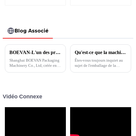
sacs multivoies
de fruits avec bec
verticale BVS6-680
verseur
Blog Associé
BOEVAN-L'un des principaux fabricants de machines d'emballage
Qu'est-ce que la machine d'emballage de sachets horizontaux BHS-110 à Boevan ?
Shanghai BOEVAN Packaging
Êtes-vous toujours inquiet au
Machinery Co., Ltd, créée en
sujet de l'emballage de la
2012 et occupant 20 000 m²,
poudre fine de graines de
peu importe la poudre, les
légumes dans un petit sachet ?
granulés, les liquides, les
Shanghai Boevan vous propose
liquides visqueux, les blocs, les
des solutions d'emballage
bâtons, etc., une solution
professionnelles.
Vidéo Connexe
d'emballage parfaite peut être
offerte...