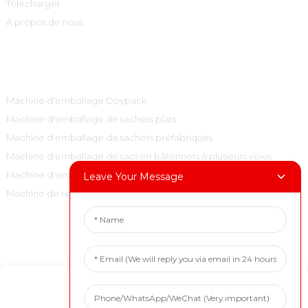
Télécharger
À propos de nous
Catégories De Produits
Machine d'emballage Doypack
Machine d'emballage de sachets plats
Machine d'emballage de sachets préfabriqués
Machine d'emballage de sacs en bâtonnets à plusieurs voies
Machine d'emballage de sacs à oreillers verticaux
Leave Your Message
Machine de remplissage et de bouchage
Contactez-Nous
Tél. : +86 15001972710
Manage Cookie Consent
Courriel : marketing@boevan.cn