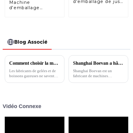
d'emballage de jus
Machine
de fruits avec bec
d'emballage
verseur
horizontale duplex
Doypack avec
fermeture à
glissière BHD-
280DSZ
Blog Associé
Comment choisir la machine d'emballage pour la gelée ?
Shanghai Boevan a hâte de vous rencontrer
Les fabricants de gelées et de
Shanghai Boevan est un
boissons gazeuses ne savent
fabricant de machines
toujours pas comment choisir
d'emballage de sachets
la bonne machine d'emballage
entièrement automatiques,
? Cet article vous montrera
impatient de vous rencontrer -
comment choisir l'équipement
Dispositions d'exposition de
d'emballage le plus adapté à
juin à décembre 2024
Vidéo Connexe
vos besoins.