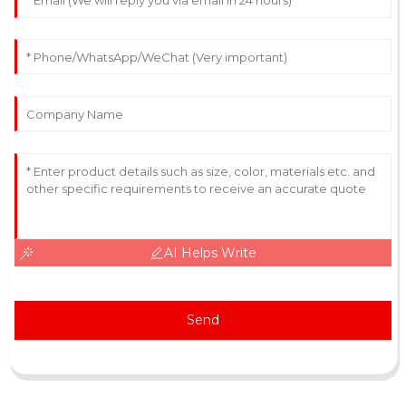
AI Helps Write
Send