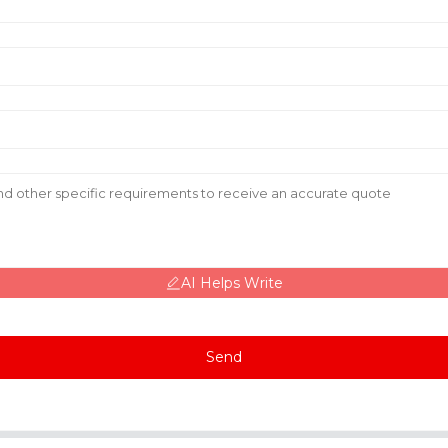
AI Helps Write
Send