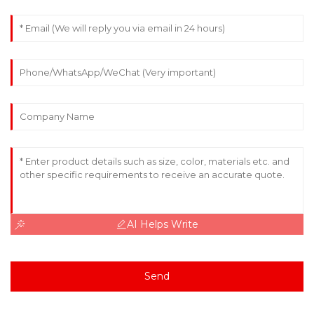
AI Helps Write
Send