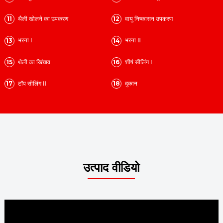
थैली खोलने का उपकरण
वायु निष्कासन उपकरण
11
12
भरना Ⅰ
भरना Ⅱ
13
14
थैली का खिंचाव
शीर्ष सीलिंग Ⅰ
15
16
टॉप सीलिंग Ⅱ
दुकान
17
18
उत्पाद वीडियो