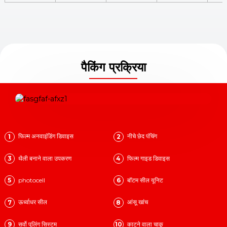
पैकिंग प्रक्रिया
फिल्म अनवाइंडिंग डिवाइस
नीचे छेद पंचिंग
1
2
थैली बनाने वाला उपकरण
फिल्म गाइड डिवाइस
3
4
photocell
बॉटम सील यूनिट
5
6
ऊर्ध्वाधर सील
आंसू खांच
7
8
सर्वो पुलिंग सिस्टम
काटने वाला चाकू
9
10