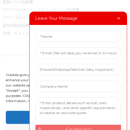
既製パウチ包装機
VFFS | マルチレーンスティックバッグ包装機
VFFS | マルチレーン式小袋包装機
Leave Your Message
縦型自動包装機用ピローバッグ
充填・キャッピング機
お問い合わせ
Manage Cookie Consent
電話番号：+86 18717936608
メールアドレス：marketing@boevan.cn
Cookies give you a personalized experience. Cookie files help us to
enhance your experience using our website, simplify navigation, keep
WeChat: +86 18717936608
our website safe, and assist in our marketing efforts. By clicking
WhatsApp: +86 18717936608
"Accept", you agree to the storing of cookies on your device for these
purposes. Click "Adjust" to adjust your cookie preferences. For more
住所：中国上海市奉賢区南橋鎮金萱路1688号
information, review our Cookies Policy.
Accept
AI Helps Write