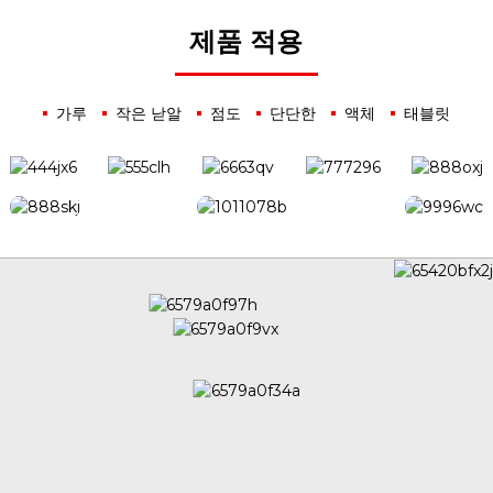
제품 적용
가루
작은 낟알
점도
단단한
액체
태블릿