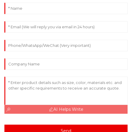
AI Helps Write
Send