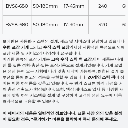
BVS6-680
50-180mm
17-45mm
240
6
BVS8-680
50-180mm
17-30mm
320
6
보에반은 자동화 시스템의 설계, 제조 및 서비스에 전념하고 있습니다.
수평 포장 기계
그리고
수직 스틱 포장기
시장 지향적인 특성으로 인해
포장 제품 및 서비스의 다양성이 요구됩니다.
이러한 종류의 포장 기계는
고속 수직 스틱 백 포장기
이 제품은 다레
인 롤 필름 성형-충진-밀봉 포장기용으로 설계되었습니다. 기계 모델
은 생산 능력 요구 사항에 따라 맞춤 제작이 가능하며, 최첨단 설계 솔
루션을 통해 최고의 성능을 구현할 수 있습니다.
20레인 스틱 팩
이 장
비는 이중 하역통을 갖추고 있습니다. 두 번의 스크류 하역 과정을 거
쳐 충전 정확도가 향상됩니다. 또한, 액상 페이스트 입자 등 다양한 재
료에 맞춰 하역 시스템을 설계 및 구성하여 고객의 생산 요구에 더욱
효과적으로 대응할 수 있습니다.
이 페이지의 내용은 일반적인 정보입니다. 표준 사양 외의 맞춤 설정
이 필요한 경우, "문의하기" 버튼을 클릭하여 즉시 문의해 주세요.