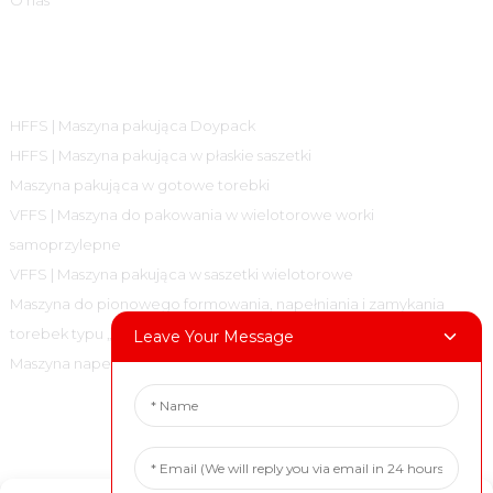
Kategorie Produktów
HFFS | Maszyna pakująca Doypack
HFFS | Maszyna pakująca w płaskie saszetki
Maszyna pakująca w gotowe torebki
VFFS | Maszyna do pakowania w wielotorowe worki
samoprzylepne
VFFS | Maszyna pakująca w saszetki wielotorowe
Maszyna do pionowego formowania, napełniania i zamykania
torebek typu „poduszka”
Leave Your Message
Maszyna napełniająca i zamykająca
Skontaktuj Się Z Nami
Tel.: +86 18717936608