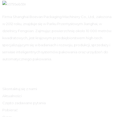
Firma Shanghai Boevan Packaging Machinery Co., Ltd., założona
w 2012 roku, znajduje się w Parku Przemysłowym Jianghai, w
dzielnicy Fengxian. Zajmując powierzchnię około 10 000 metrów
kwadratowych, jest krajowym przedsiębiorstwem high-tech
specjalizującym się w badaniach i rozwoju, produkcji, sprzedaży i
serwisie inteligentnych systemów pakowania oraz urządzeń do
automatycznego pakowania.
Informacja
Skontaktuj się z nami
Aktualności
Często zadawane pytania
Pobierać
O nas