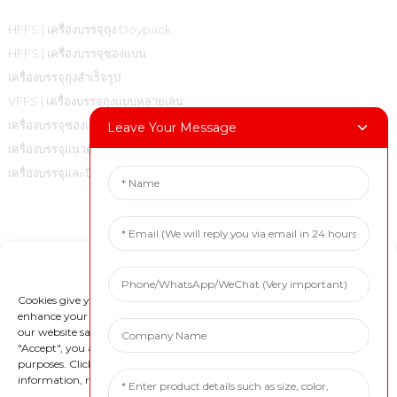
HFFS | เครื่องบรรจุถุง Doypack
HFFS | เครื่องบรรจุซองแบน
เครื่องบรรจุถุงสำเร็จรูป
VFFS | เครื่องบรรจุถุงแบบหลายเลน
เครื่องบรรจุซองแบบหลายเลน VFFS |
Leave Your Message
เครื่องบรรจุแนวตั้งแบบปิดผนึกสำหรับถุงหมอน
เครื่องบรรจุและปิดฝา
ติดต่อเรา
Manage Cookie Consent
โทร: +86 18717936608
อีเมล: marketing@boevan.cn
Cookies give you a personalized experience. Cookie files help us to
enhance your experience using our website, simplify navigation, keep
เวแชท: +86 18717936608
our website safe, and assist in our marketing efforts. By clicking
WhatsApp: +86 18717936608
"Accept", you agree to the storing of cookies on your device for these
purposes. Click "Adjust" to adjust your cookie preferences. For more
ที่อยู่: ชั้น 1 เลขที่ 59 ซอย 6818 ถนนต้าเย่ เขตเฟิงเซียน เซี่ยงไฮ้
information, review our Cookies Policy.