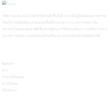
บริษัท โบแวน เทคโนโลยี จำกัด ก่อตั้งขึ้นในปี 2555 ตั้งอยู่ในนิคมอุตสาหกรรม
เจียงไห่ เขตเฟิงเซียน ครอบคลุมพื้นที่ประมาณ 10,000 ตารางเมตร เป็น
วิสาหกิจไฮเทคระดับชาติที่เชี่ยวชาญด้านการวิจัยและพัฒนา การผลิต การขาย
และบริการของระบบบรรจุภัณฑ์อัจฉริยะและอุปกรณ์บรรจุภัณฑ์อัตโนมัติ
ข้อมูล
ติดต่อเรา
ข่าว
คำถามที่พบบ่อย
ดาวน์โหลด
เกี่ยวกับเรา
หมวดหมู่สินค้า